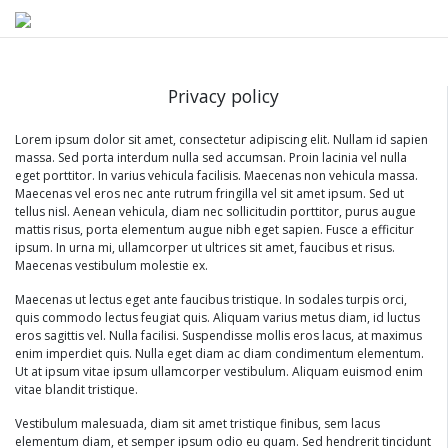
Privacy policy
Lorem ipsum dolor sit amet, consectetur adipiscing elit. Nullam id sapien
massa. Sed porta interdum nulla sed accumsan. Proin lacinia vel nulla
eget porttitor. In varius vehicula facilisis. Maecenas non vehicula massa.
Maecenas vel eros nec ante rutrum fringilla vel sit amet ipsum. Sed ut
tellus nisl. Aenean vehicula, diam nec sollicitudin porttitor, purus augue
mattis risus, porta elementum augue nibh eget sapien. Fusce a efficitur
ipsum. In urna mi, ullamcorper ut ultrices sit amet, faucibus et risus.
Maecenas vestibulum molestie ex.
Maecenas ut lectus eget ante faucibus tristique. In sodales turpis orci,
quis commodo lectus feugiat quis. Aliquam varius metus diam, id luctus
eros sagittis vel. Nulla facilisi. Suspendisse mollis eros lacus, at maximus
enim imperdiet quis. Nulla eget diam ac diam condimentum elementum.
Ut at ipsum vitae ipsum ullamcorper vestibulum. Aliquam euismod enim
vitae blandit tristique.
Vestibulum malesuada, diam sit amet tristique finibus, sem lacus
elementum diam, et semper ipsum odio eu quam. Sed hendrerit tincidunt