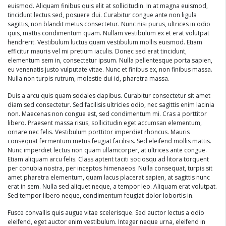
euismod. Aliquam finibus quis elit at sollicitudin. In at magna euismod,
tincidunt lectus sed, posuere dui. Curabitur congue ante non ligula
sagittis, non blandit metus consectetur. Nunc nisi purus, ultrices in odio
quis, mattis condimentum quam. Nullam vestibulum ex et erat volutpat
hendrerit. Vestibulum luctus quam vestibulum mollis euismod. Etiam
efficitur mauris vel mi pretium iaculis. Donec sed erat tincidunt,
elementum sem in, consectetur ipsum. Nulla pellentesque porta sapien,
eu venenatis justo vulputate vitae. Nunc et finibus ex, non finibus massa.
Nulla non turpis rutrum, molestie dui id, pharetra massa.
Duis a arcu quis quam sodales dapibus. Curabitur consectetur sit amet
diam sed consectetur. Sed facilisis ultricies odio, nec sagittis enim lacinia
non. Maecenas non congue est, sed condimentum mi. Cras a porttitor
libero. Praesent massa risus, sollicitudin eget accumsan elementum,
ornare nec felis. Vestibulum porttitor imperdiet rhoncus. Mauris
consequat fermentum metus feugiat facilisis. Sed eleifend mollis mattis.
Nunc imperdiet lectus non quam ullamcorper, at ultrices ante congue.
Etiam aliquam arcu felis. Class aptent taciti sociosqu ad litora torquent
per conubia nostra, per inceptos himenaeos. Nulla consequat, turpis sit
amet pharetra elementum, quam lacus placerat sapien, at sagittis nunc
erat in sem. Nulla sed aliquet neque, a tempor leo. Aliquam erat volutpat.
Sed tempor libero neque, condimentum feugiat dolor lobortis in.
Fusce convallis quis augue vitae scelerisque. Sed auctor lectus a odio
eleifend, eget auctor enim vestibulum. Integer neque urna, eleifend in